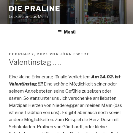
Zum
DIE PRALINE
Inhalt
Leckereien aus Mölln
springen
Menü
VERÖFFENTLICHT
FEBRUAR 7, 2021
VON
JÖRN EWERT
AM
Valentinstag……
Eine kleine Erinnerung für alle Verliebten:
Am 14.02. ist
Valentinstag !!!!
Eine schöne Möglichkeit seiner oder
seinem Angebeteten seine Gefühle zu zeigen oder
sagen. So ganz unter uns , ich verschenke am liebsten
Marzipan Herzen von Niederegger an meinen Mann (das
ist eine Tradition von uns) . Es gibt aber auch noch soviel
andere Möglichkeiten. Zum Beispiel die Herz-Dose mit
Schokoladen-Pralinen von Günthardt, oder kleine