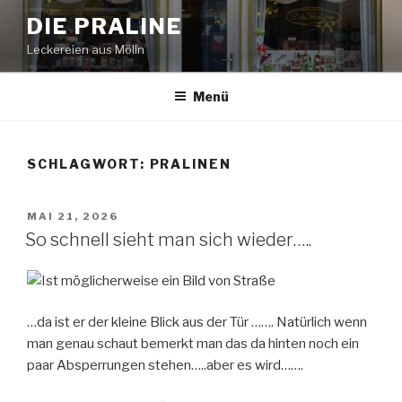
Zum
DIE PRALINE
Inhalt
Leckereien aus Mölln
springen
Menü
SCHLAGWORT:
PRALINEN
VERÖFFENTLICHT
MAI 21, 2026
AM
So schnell sieht man sich wieder…..
…da ist er der kleine Blick aus der Tür ……. Natürlich wenn
man genau schaut bemerkt man das da hinten noch ein
paar Absperrungen stehen…..aber es wird…….