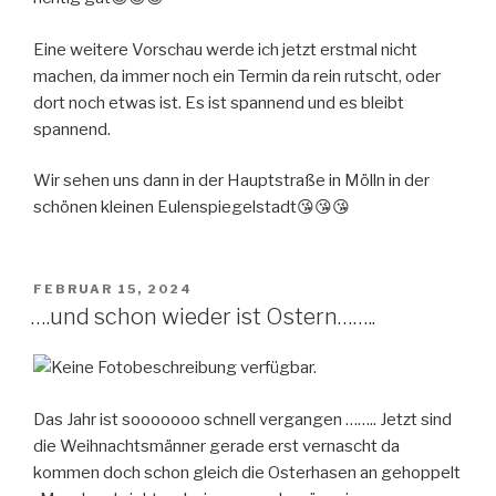
Eine weitere Vorschau werde ich jetzt erstmal nicht
machen, da immer noch ein Termin da rein rutscht, oder
dort noch etwas ist. Es ist spannend und es bleibt
spannend.
Wir sehen uns dann in der Hauptstraße in Mölln in der
schönen kleinen Eulenspiegelstadt😘😘😘
VERÖFFENTLICHT
FEBRUAR 15, 2024
AM
….und schon wieder ist Ostern……..
Das Jahr ist sooooooo schnell vergangen …….. Jetzt sind
die Weihnachtsmänner gerade erst vernascht da
kommen doch schon gleich die Osterhasen an gehoppelt