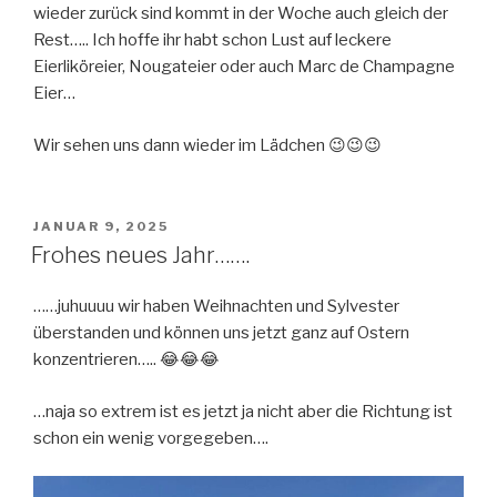
wieder zurück sind kommt in der Woche auch gleich der
Rest….. Ich hoffe ihr habt schon Lust auf leckere
Eierliköreier, Nougateier oder auch Marc de Champagne
Eier…
Wir sehen uns dann wieder im Lädchen 😉😉😉
VERÖFFENTLICHT
JANUAR 9, 2025
AM
Frohes neues Jahr…….
……juhuuuu wir haben Weihnachten und Sylvester
überstanden und können uns jetzt ganz auf Ostern
konzentrieren….. 😂😂😂
…naja so extrem ist es jetzt ja nicht aber die Richtung ist
schon ein wenig vorgegeben….