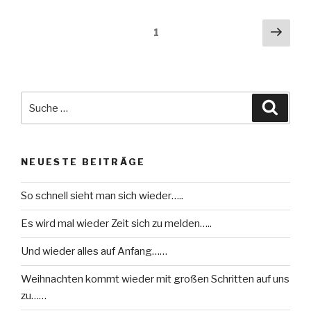
Beitragsnavigation
Näch
Seite
1
Seit
Suche
Suche
nach:
NEUESTE BEITRÄGE
So schnell sieht man sich wieder…..
Es wird mal wieder Zeit sich zu melden…..
Und wieder alles auf Anfang……
Weihnachten kommt wieder mit großen Schritten auf uns
zu……