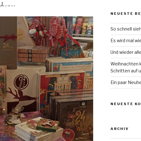
zu……
NEUESTE B
So schnell sie
Es wird mal wi
Und wieder al
Weihnachten 
Schritten auf 
Ein paar Neuh
NEUESTE K
ARCHIV