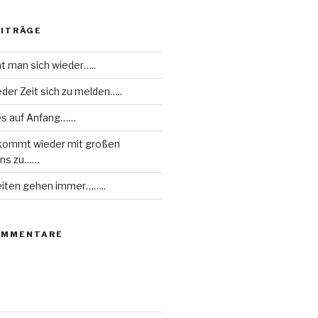
EITRÄGE
ht man sich wieder…..
eder Zeit sich zu melden…..
les auf Anfang……
kommt wieder mit großen
uns zu……
eiten gehen immer……..
OMMENTARE