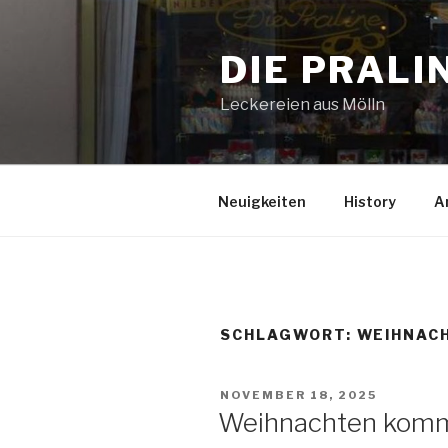
Zum
Inhalt
DIE PRALI
springen
Leckereien aus Mölln
Neuigkeiten
History
A
SCHLAGWORT:
WEIHNAC
VERÖFFENTLICHT
NOVEMBER 18, 2025
AM
Weihnachten komm