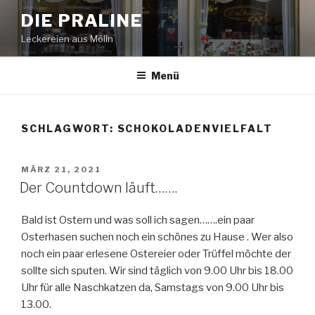
Zum
DIE PRALINE
Inhalt
Leckereien aus Mölln
springen
Menü
SCHLAGWORT:
SCHOKOLADENVIELFALT
VERÖFFENTLICHT
MÄRZ 21, 2021
AM
Der Countdown läuft…….
Bald ist Ostern und was soll ich sagen…….ein paar
Osterhasen suchen noch ein schönes zu Hause . Wer also
noch ein paar erlesene Ostereier oder Trüffel möchte der
sollte sich sputen. Wir sind täglich von 9.00 Uhr bis 18.00
Uhr für alle Naschkatzen da, Samstags von 9.00 Uhr bis
13.00.