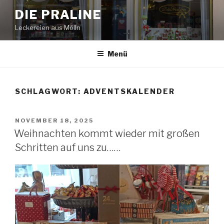
Zum
DIE PRALINE
Inhalt
Leckereien aus Mölln
springen
Menü
SCHLAGWORT:
ADVENTSKALENDER
VERÖFFENTLICHT
NOVEMBER 18, 2025
AM
Weihnachten kommt wieder mit großen
Schritten auf uns zu……